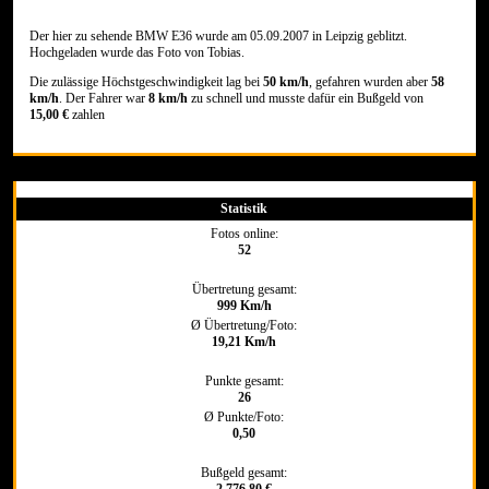
Der hier zu sehende BMW E36 wurde am 05.09.2007 in Leipzig geblitzt.
Hochgeladen wurde das Foto von Tobias.
Die zulässige Höchstgeschwindigkeit lag bei
50 km/h
, gefahren wurden aber
58
km/h
. Der Fahrer war
8 km/h
zu schnell und musste dafür ein Bußgeld von
15,00 €
zahlen
Statistik
Fotos online:
52
Übertretung gesamt:
999 Km/h
Ø Übertretung/Foto:
19,21 Km/h
Punkte gesamt:
26
Ø Punkte/Foto:
0,50
Bußgeld gesamt: