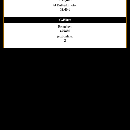
2.776,80 €
Ø Bußgeld/Foto:
53,40 €
G-Blitzt
Besucher:
475469
jetzt online:
2